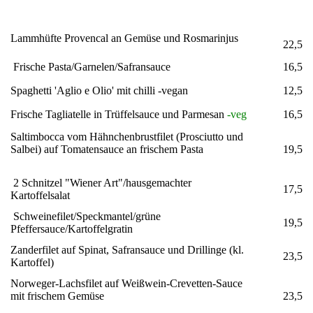
Lammhüfte Provencal an Gemüse und Rosmarinjus
22,5
Frische Pasta/Garnelen/Safransauce
16,5
Spaghetti 'Aglio e Olio' mit chilli -vegan
12,5
Frische Tagliatelle in Trüffelsauce und Parmesan
-veg
16,5
Saltimbocca vom Hähnchenbrustfilet (Prosciutto und
Salbei) auf Tomatensauce an frischem Pasta
19,5
2 Schnitzel "Wiener Art"/hausgemachter
17,5
Kartoffelsalat
Schweinefilet/Speckmantel/grüne
19,5
Pfeffersauce/Kartoffelgratin
Zanderfilet auf Spinat, Safransauce und Drillinge (kl.
23,5
Kartoffel)
Norweger-Lachsfilet auf Weißwein-Crevetten-Sauce
mit frischem Gemüse
23,5