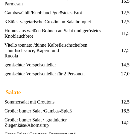
16,5
Parmesan
Gambas/Chili/Knoblauch/geröstetes Brot
12,5
3 Stück vegetarische Crostini an Salatbouquet
12,5
Humus aus weißen Bohnen an Salat und geröstetes
11,5
Knoblauchbrot
Vitello tonnato /dünne Kalbsfleischscheiben,
Thunfischsauce, Kapern und
17,5
Rucola
gemischter Vorspeisenteller
14,5
gemischter Vorspeisenteller für 2 Personen
27,0
Salate
Sommersalat mit Croutons
12,5
Großer bunter Salat /Gambas-Spieß
16,5
Großer bunter Salat / gratinierter
14,5
Ziegenkäse/Ahornsirup