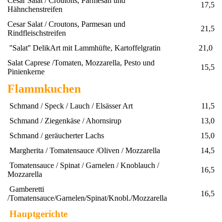
Cesar Salat / Croutons, Parmesan und
17,5
Hähnchenstreifen
Cesar Salat / Croutons, Parmesan und
21,5
Rindfleischstreifen
''Salat'' DelikArt mit Lammhüfte, Kartoffelgratin
21,0
Salat Caprese /Tomaten, Mozzarella, Pesto und
15,5
Pinienkerne
Flammkuchen
Schmand / Speck / Lauch / Elsässer Art
11,5
Schmand / Ziegenkäse / Ahornsirup
13,0
Schmand / geräucherter Lachs
15,0
Margherita / Tomatensauce /Oliven / Mozzarella
14,5
Tomatensauce / Spinat / Garnelen / Knoblauch /
16,5
Mozzarella
Gamberetti
16,5
/Tomatensauce/Garnelen/Spinat/Knobl./Mozzarella
Hauptgerichte