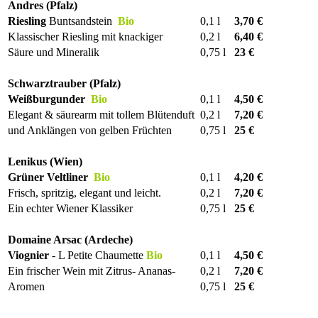
Andres (Pfalz)
Riesling
Buntsandstein
Bio
0,1 l
3,70 €
Klassischer Riesling mit knackiger
0,2 l
6,40 €
Säure und Mineralik
0,75 l
23 €
Schwarztrauber (Pfalz)
Weißburgunder
Bio
0,1 l
4,50 €
Elegant & säurearm mit tollem Blütenduft
0,2 l
7,20 €
und Anklängen von gelben Früchten
0,75 l
25 €
Lenikus (Wien)
Grüner Veltliner
Bio
0,1 l
4,20 €
Frisch, spritzig, elegant und leicht.
0,2 l
7,20 €
Ein echter Wiener Klassiker
0,75 l
25 €
Domaine Arsac (Ardeche)
Viognier
- L Petite Chaumette
Bio
0,1 l
4,50 €
Ein frischer Wein mit Zitrus- Ananas-
0,2 l
7,20 €
Aromen
0,75 l
25 €