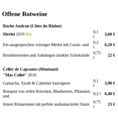
Offene Rotweine
Roche Audran (Côtes du Rhône)
0,1
Merlot
2019
Bio
3,60 €
l
0,2
Ein ausgesprochen würziger Merlot mit Cassis- und
6,20 €
l
0,75
Brombeernoten und Anklängen dunkler Schokolade
22 €
l
Celler de Capcanes (Montsant)
"Mas Collet"
2018
0,1
Garnacha, Syrah & Cabernet Sauvignon
3,90 €
l
Bouquet von reifen Kirschen, Blaubeeren, Pflaumen
0,2 l
6,40 €
und
0,75
feinen Röstaromen mit perfekt ausbalancierter Säure
23 €
l