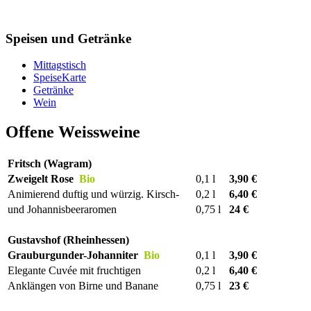
Speisen und Getränke
Mittagstisch
SpeiseKarte
Getränke
Wein
Offene Weissweine
Fritsch (Wagram)
Zweigelt Rose
Bio
0,1 l
3,90 €
Animierend duftig und würzig. Kirsch-
0,2 l
6,40 €
und Johannisbeeraromen
0,75 l
24 €
Gustavshof (Rheinhessen)
Grauburgunder-Johanniter
Bio
0,1 l
3,90 €
Elegante Cuvée mit fruchtigen
0,2 l
6,40 €
Anklängen von Birne und Banane
0,75 l
23 €