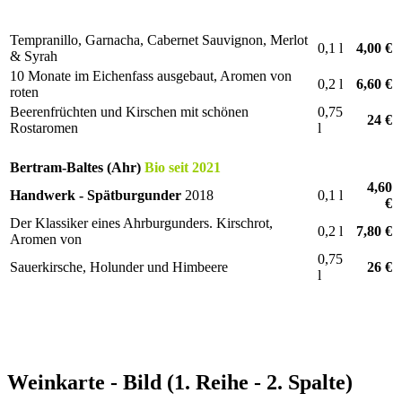
Tempranillo, Garnacha, Cabernet Sauvignon, Merlot
0,1 l
4,00 €
& Syrah
10 Monate im Eichenfass ausgebaut, Aromen von
0,2 l
6,60 €
roten
Beerenfrüchten und Kirschen mit schönen
0,75
24 €
Rostaromen
l
Bertram-Baltes (Ahr)
Bio seit 2021
4,60
Handwerk - Spätburgunder
2018
0,1 l
€
Der Klassiker eines Ahrburgunders. Kirschrot,
0,2 l
7,80 €
Aromen von
0,75
Sauerkirsche, Holunder und Himbeere
26 €
l
Weinkarte - Bild (1. Reihe - 2. Spalte)