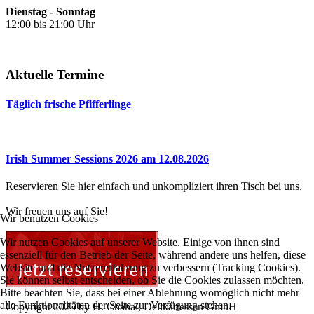
Dienstag - Sonntag
12:00 bis 21:00 Uhr
Aktuelle Termine
Täglich frische Pfifferlinge
Irish Summer Sessions 2026 am 12.08.2026
Reservieren Sie hier einfach und unkompliziert ihren Tisch bei uns.
Wir freuen uns auf Sie!
Wir benutzen Cookies
Wir nutzen Cookies auf unserer Website. Einige von ihnen sind
essenziell für den Betrieb der Seite, während andere uns helfen, diese
Website und die Nutzererfahrung zu verbessern (Tracking Cookies).
Sie können selbst entscheiden, ob Sie die Cookies zulassen möchten.
Bitte beachten Sie, dass bei einer Ablehnung womöglich nicht mehr
alle Funktionalitäten der Seite zur Verfügung stehen.
Copyright
2025 by H. Chahal, Delikartessen GmbH